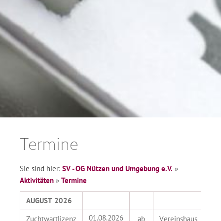
Termine
Sie sind hier:
SV - OG Nützen und Umgebung e.V.
»
Aktivitäten
»
Termine
AUGUST 2026
01.08.2026
Zuchtwartlizenz
ab
Vereinshaus
L