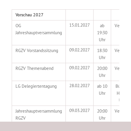
Vorschau 2027
15.01.2027
OG
ab
Vereinsh
Jahreshauptversammlung
19:30
Uhr
09.02.2027
RGZV Vorstandssitzung
18:30
Vereinsh
Uhr
09.02.2027
RGZV Themenabend
20:00
Vereinsh
Uhr
28.02.2027
LG Delegiertentagung
ab 10
Bürgerh
Uhr
Hensted
Ulzbu
09.03.2027
Jahreshauptversammlung
20:00
Vereinsh
RGZV
Uhr